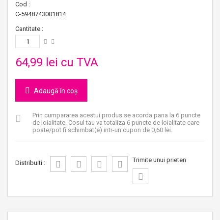
Cod :
C-5948743001814
Cantitate :
64,99 lei
cu TVA
Adaugă în coș
Prin cumpararea acestui produs se acorda pana la
6
puncte
de loialitate
. Cosul tau va totaliza
6
puncte de loialitate
care
poate/pot fi schimbat(e) intr-un cupon de
0,60 lei
.
Trimite unui prieten
Distribuiti :