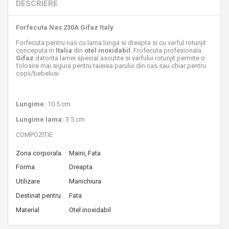
DESCRIERE
Forfecuta Nas 230A Gifaz Italy
Forfecuta pentru nas cu lama lunga si dreapta si cu varful rotunjit
conceputa in
Italia
din
otel inoxidabil
. Frofecuta profesionala
Gifaz
datorita lamei special ascutite si varfului rotunjit permite o
folosire mai sigura pentru taierea parului din nas sau chiar pentru
copii/bebelusi.
Lungime:
10.5 cm
Lungime lama:
3.5 cm
COMPOZITIE
Zona corporala
Maini, Fata
Forma
Dreapta
Utilizare
Manichiura
Destinat pentru
Fata
Material
Otel inoxidabil