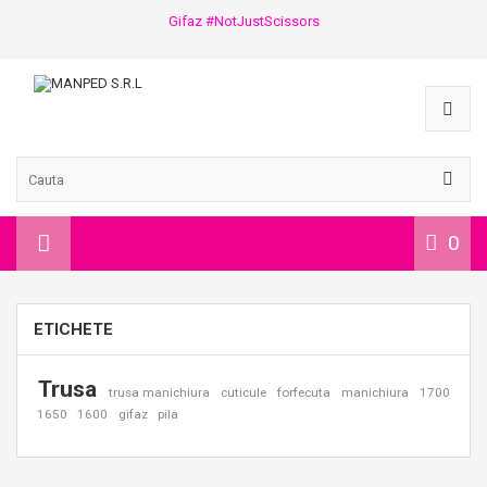
Gifaz #NotJustScissors
0
ETICHETE
Trusa
trusa manichiura
cuticule
forfecuta
manichiura
1700
1650
1600
gifaz
pila