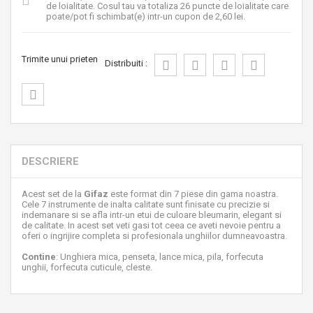
de loialitate
. Cosul tau va totaliza
26
puncte de loialitate
care
poate/pot fi schimbat(e) intr-un cupon de
2,60 lei
.
Trimite unui prieten
Distribuiti :
DESCRIERE
Acest set de la
Gifaz
este format din 7 piese din gama noastra.
Cele 7 instrumente de inalta calitate sunt finisate cu precizie si
indemanare si se afla intr-un etui de culoare bleumarin, elegant si
de calitate. In acest set veti gasi tot ceea ce aveti nevoie pentru a
oferi o ingrijire completa si profesionala unghiilor dumneavoastra.
Contine
: Unghiera mica, penseta, lance mica, pila, forfecuta
unghii, forfecuta cuticule, cleste.