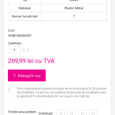
Material
Plastic Metal
Numar bucati/set
7
Cod :
5948743003597
Cantitate :
269,99 lei
cu TVA
Adaugă în coș
Prin cumpararea acestui produs se acorda pana la
26
puncte
de loialitate
. Cosul tau va totaliza
26
puncte de loialitate
care
poate/pot fi schimbat(e) intr-un cupon de
2,60 lei
.
Trimite unui prieten
Distribuiti :