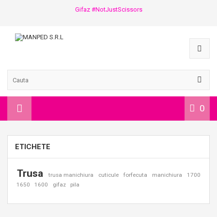
Gifaz #NotJustScissors
0
ETICHETE
Trusa
trusa manichiura
cuticule
forfecuta
manichiura
1700
1650
1600
gifaz
pila