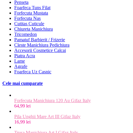
Penseta
Foarfeca Tuns Filat
Forfecuta Mustata
Forfecuta Nas
Cutitas Cuticule
Chiureta Manichiura
Tricomedon
Pamatuf Barbierit / Frizerie
Cleste Manichiura Pedichiura
Accesorii Cosmetice Calcai
Piatra Acra
Lame
Agrafe
Foarfeca Uz Casnic
Cele mai cumparate
Forfecuta Manichiura 120 Au Gifaz Italy
64,99 lei
Pila Unghii Mare Art III Gifaz Italy
16,99 lei
Trusa Manichiura Art I Gifaz Italy