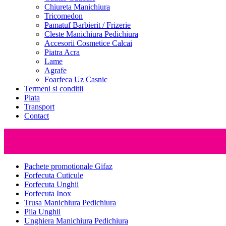
Chiureta Manichiura
Tricomedon
Pamatuf Barbierit / Frizerie
Cleste Manichiura Pedichiura
Accesorii Cosmetice Calcai
Piatra Acra
Lame
Agrafe
Foarfeca Uz Casnic
Termeni si conditii
Plata
Transport
Contact
Pachete promotionale Gifaz
Forfecuta Cuticule
Forfecuta Unghii
Forfecuta Inox
Trusa Manichiura Pedichiura
Pila Unghii
Unghiera Manichiura Pedichiura