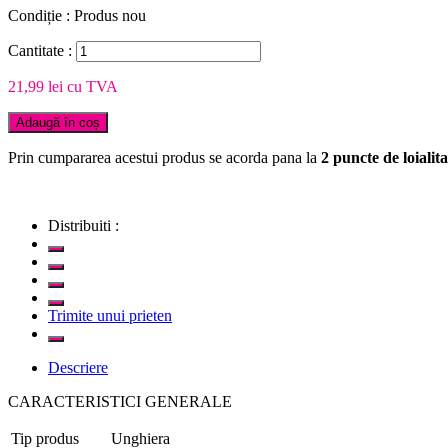
Condiție :
Produs nou
Cantitate :
21,99 lei
cu TVA
Adaugă în coș
Prin cumpararea acestui produs se acorda pana la
2
puncte de loialita
Distribuiti :
Trimite unui prieten
Descriere
CARACTERISTICI GENERALE
Tip produs
Unghiera