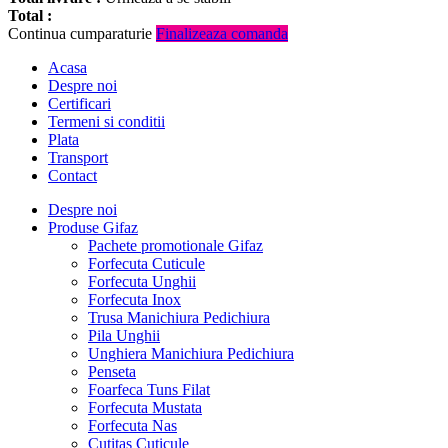
Total :
Continua cumparaturie
Finalizeaza comanda
Acasa
Despre noi
Certificari
Termeni si conditii
Plata
Transport
Contact
Despre noi
Produse Gifaz
Pachete promotionale Gifaz
Forfecuta Cuticule
Forfecuta Unghii
Forfecuta Inox
Trusa Manichiura Pedichiura
Pila Unghii
Unghiera Manichiura Pedichiura
Penseta
Foarfeca Tuns Filat
Forfecuta Mustata
Forfecuta Nas
Cutitas Cuticule