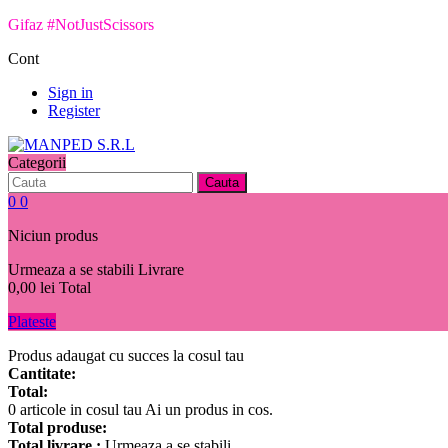
Gifaz #NotJustScissors
Cont
Sign in
Register
Categorii
Cauta
0
0
Niciun produs
Urmeaza a se stabili
Livrare
0,00 lei
Total
Plateste
Produs adaugat cu succes la cosul tau
Cantitate:
Total:
0
articole in cosul tau
Ai un produs in cos.
Total produse:
Total livrare :
Urmeaza a se stabili