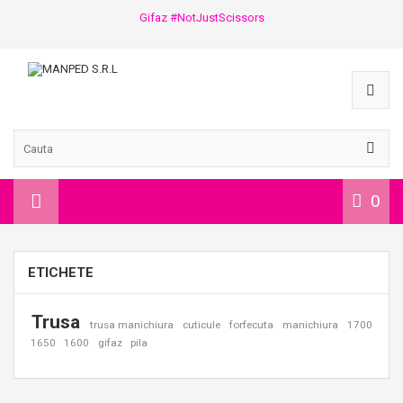
Gifaz #NotJustScissors
0
ETICHETE
Trusa
trusa manichiura
cuticule
forfecuta
manichiura
1700
1650
1600
gifaz
pila