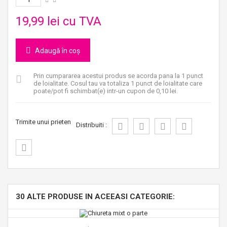
19,99 lei
cu TVA
Adaugă în coș
Prin cumpararea acestui produs se acorda pana la
1
punct
de loialitate
. Cosul tau va totaliza
1
punct de loialitate
care
poate/pot fi schimbat(e) intr-un cupon de
0,10 lei
.
Trimite unui prieten
Distribuiti :
30 ALTE PRODUSE IN ACEEASI CATEGORIE: